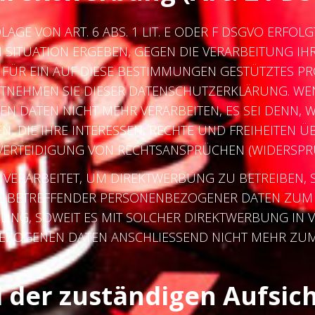
E VON ART. 6 ABS. 1 LIT. E ODER F DSGVO ERFOLGT
N SITUATION ERGEBEN, GEGEN DIE VERARBEITUNG 
 FÜR EIN AUF DIESE BESTIMMUNGEN GESTÜTZTES PRO
NTNEHMEN SIE DIESER DATENSCHUTZERKLÄRUNG. WE
N DATEN NICHT MEHR VERARBEITEN, ES SEI DENN
, DIE IHRE INTERESSEN, RECHTE UND FREIHEITEN 
TEIDIGUNG VON RECHTSANSPRÜCHEN (WIDERSPRUCH
RARBEITET, UM DIREKTWERBUNG ZU BETREIBEN, SO
IE BETREFFENDER PERSONENBEZOGENER DATEN ZU
ILING, SOWEIT ES MIT SOLCHER DIREKTWERBUNG IN 
BEZOGENEN DATEN ANSCHLIESSEND NICHT MEHR ZU
 der zuständigen Aufsic