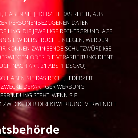
, HABEN SIE JEDERZEIT DAS RECHT, AUS
IHRER PERSONENBEZOGENEN DATEN
FILING. DIE JEWEILIGE RECHTSGRUNDLAGE,
NN SIE WIDERSPRUCH EINLEGEN, WERDEN
, WIR KÖNNEN ZWINGENDE SCHUTZWÜRDIGE
ÜBERWIEGEN ODER DIE VERARBEITUNG DIENT
 NACH ART. 21 ABS. 1 DSGVO).
 HABEN SIE DAS RECHT, JEDERZEIT
M ZWECKE DERARTIGER WERBUNG
VERBINDUNG STEHT. WENN SIE
M ZWECKE DER DIREKTWERBUNG VERWENDET
hts­behörde