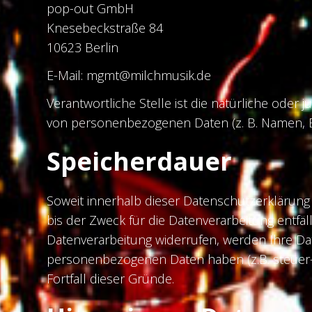
pop-out GmbH
Knesebeckstraße 84
10623 Berlin
E-Mail: mgmt@milchmusik.de
Verantwortliche Stelle ist die natürliche oder
von personenbezogenen Daten (z. B. Namen, E-
Speicherdauer
Soweit innerhalb dieser Datenschutzerklärung
bis der Zweck für die Datenverarbeitung entfä
Datenverarbeitung widerrufen, werden Ihre Dat
personenbezogenen Daten haben (z.B. steuer- 
Fortfall dieser Gründe.