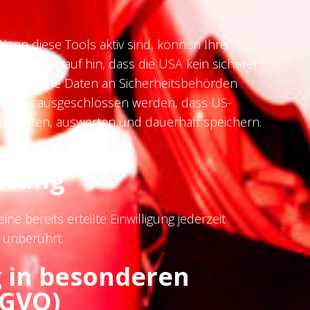
nn diese Tools aktiv sind, können Ihre
eisen darauf hin, dass die USA kein sicherer
nenbezogene Daten an Sicherheitsbehörden
er nicht ausgeschlossen werden, dass US-
arbeiten, auswerten und dauerhaft speichern.
itung
e bereits erteilte Einwilligung jederzeit
 unberührt.
 in besonderen
SGVO)