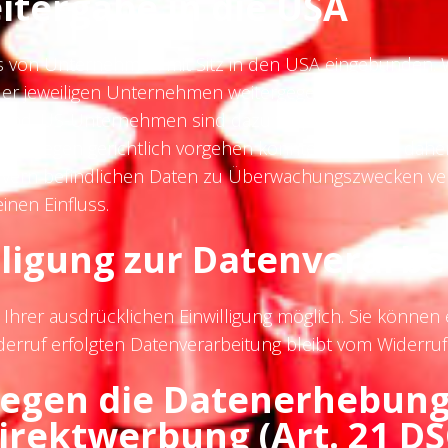
itergabe in die USA
 von Unternehmen mit Sitz in den USA eingebunden. We
 jeweiligen Unternehmen weitergegeben werden. Wir w
s sind. US-Unternehmen sind dazu verpflichtet, perso
 hiergegen gerichtlich vorgehen könnten. Es kann dah
ervern befindlichen Daten zu Überwachungszwecken ver
inen Einfluss.
lligung zur Datenverarbe
hrer ausdrücklichen Einwilligung möglich. Sie können ein
derruf erfolgten Datenverarbeitung bleibt vom Widerruf
gegen die Datenerhebung
Direktwerbung (Art. 21 D