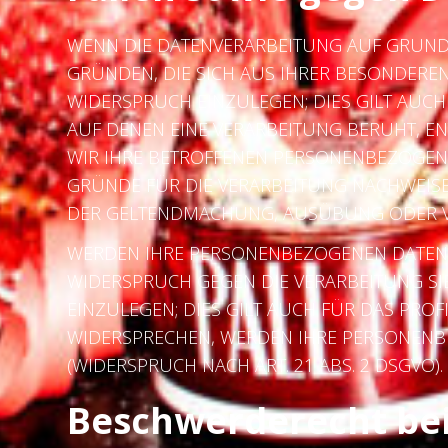
WENN DIE DATENVERARBEITUNG AUF GRUNDLAG
GRÜNDEN, DIE SICH AUS IHRER BESONDERE
WIDERSPRUCH EINZULEGEN; DIES GILT AUCH
AUF DENEN EINE VERARBEITUNG BERUHT, E
WIR IHRE BETROFFENEN PERSONENBEZOGENE
GRÜNDE FÜR DIE VERARBEITUNG NACHWEISEN
DER GELTENDMACHUNG, AUSÜBUNG ODER VER
WERDEN IHRE PERSONENBEZOGENEN DATEN VE
WIDERSPRUCH GEGEN DIE VERARBEITUNG S
EINZULEGEN; DIES GILT AUCH FÜR DAS PROF
WIDERSPRECHEN, WERDEN IHRE PERSONEN
(WIDERSPRUCH NACH ART. 21 ABS. 2 DSGVO).
Beschwerde­recht bei