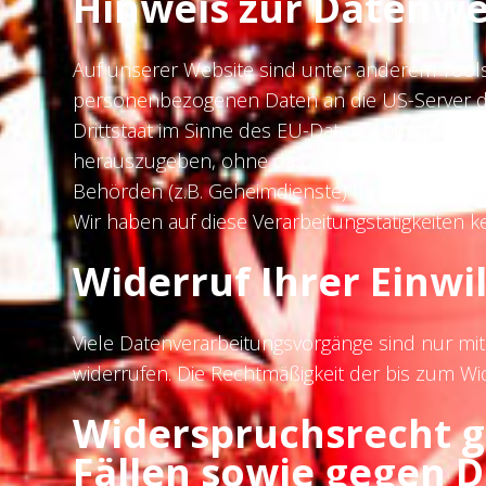
Hinweis zur Datenwe
Auf unserer Website sind unter anderem Tools
personenbezogenen Daten an die US-Server der
Drittstaat im Sinne des EU-Datenschutzrecht
herauszugeben, ohne dass Sie als Betroffener
Behörden (z.B. Geheimdienste) Ihre auf US-S
Wir haben auf diese Verarbeitungstätigkeiten ke
Widerruf Ihrer Einwi
Viele Datenverarbeitungsvorgänge sind nur mit I
widerrufen. Die Rechtmäßigkeit der bis zum Wi
Widerspruchsrecht 
Fällen sowie gegen 