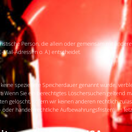
 juristische Person, die allein oder gemeinsam mit ande
Mail-Adressen o. Ä.) entscheidet.
 keine speziellere Speicherdauer genannt wurde, verb
llt. Wenn Sie ein berechtigtes Löschersuchen geltend m
en gelöscht, sofern wir keinen anderen rechtlich zulä
oder handelsrechtliche Aufbewahrungsfristen); im letz